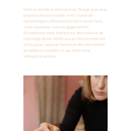
Dans le monde professionnel, l’image que vous
projetez est essentielle. Il est crucial de
communiquer efficacement votre savoir-faire,
votre expertise, votre engagement et
d’humaniser votre entreprise. Mon service de
reportage photo dédié aux professionnels est
conçu pour capturer l’essence de votre activité
et mettre en lumière ce qui rend votre
entreprise unique.