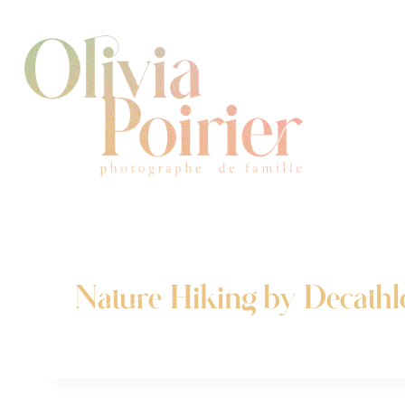
Aller
au
contenu
Nature Hiking by Decath