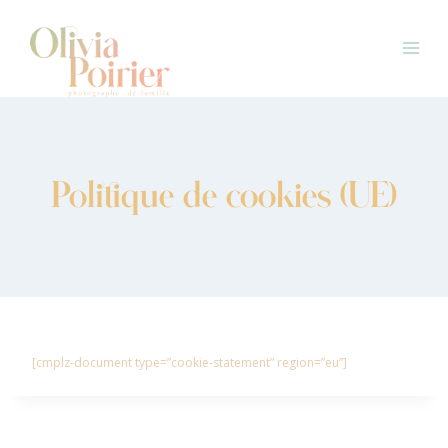
Aller
au
contenu
Politique de cookies (UE)
[cmplz-document type=”cookie-statement” region=”eu”]