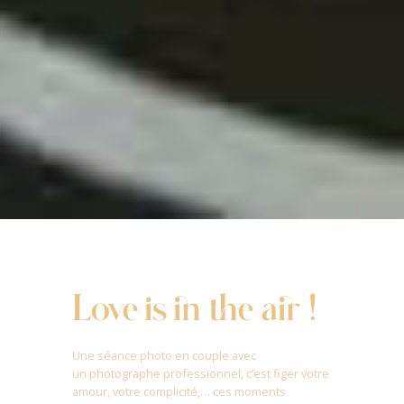
Love is in the air !
Une séance photo en couple avec
un photographe professionnel, c’est figer votre
amour, votre complicité,… ces moments