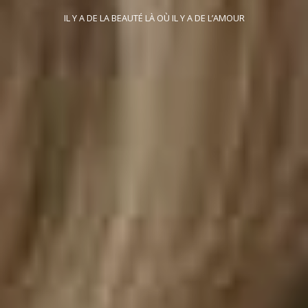
IL Y A DE LA BEAUTÉ LÀ OÙ IL Y A DE L’AMOUR