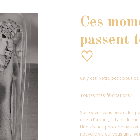
Ces mome
passent t
♡
Ca y est, votre petit bout de 
Toutes mes félicitations !
Son odeur vous enivre, les p
ode à l’amour,… Tant de mome
Une séance photode naissanc
nouvelle vie qui vous unit, vo